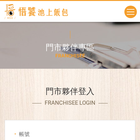
門
市
夥
伴
專
區
F
R
A
N
C
H
I
S
E
E
門市夥伴登入
FRANCHISEE LOGIN
帳號
*