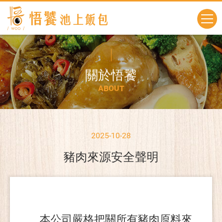
關
於
悟
饕
A
B
O
U
T
2025-10-28
豬肉來源安全聲明
本公司嚴格把關所有豬肉原料來