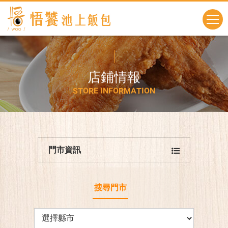
店
鋪
情
報
S
T
O
R
E
I
N
F
O
R
M
A
T
I
O
N
門市資訊
搜尋門市