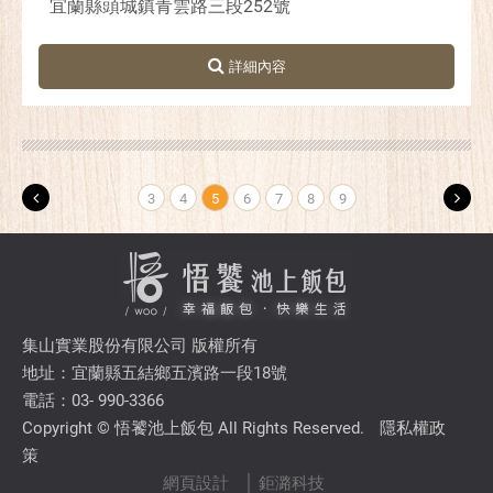
宜蘭縣頭城鎮青雲路三段252號
3
4
5
6
7
8
9
集山實業股份有限公司 版權所有
地址：宜蘭縣五結鄉五濱路一段18號
電話：03- 990-3366
Copyright © 悟饕池上飯包 All Rights Reserved.
隱私權政
策
網頁設計
│ 鉅潞科技