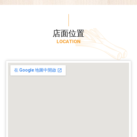
店
面
位
置
L
O
C
A
T
I
O
N