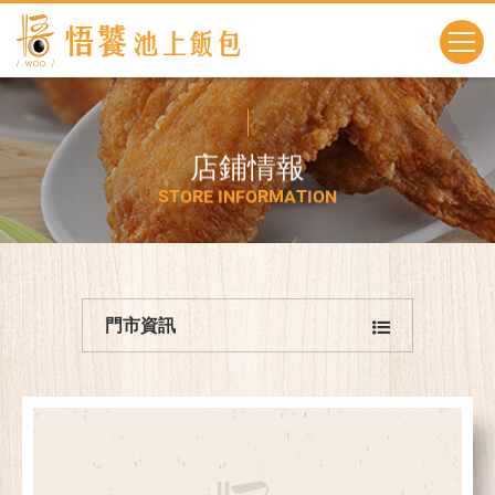
店
鋪
情
報
S
T
O
R
E
I
N
F
O
R
M
A
T
I
O
N
門市資訊