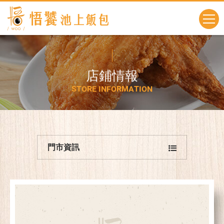
店
鋪
情
報
S
T
O
R
E
I
N
F
O
R
M
A
T
I
O
N
門市資訊