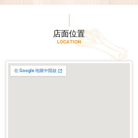
店
面
位
置
L
O
C
A
T
I
O
N