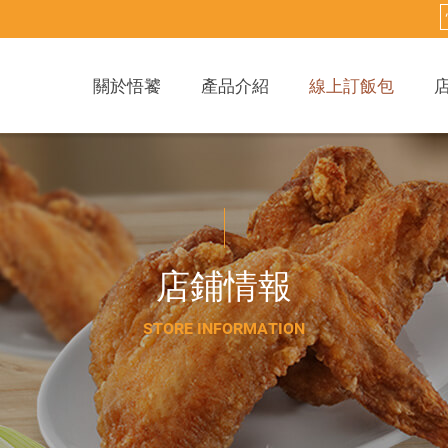
關於悟饕
產品介紹
線上訂飯包
店
鋪
情
報
S
T
O
R
E
I
N
F
O
R
M
A
T
I
O
N