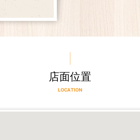
店
面
位
置
L
O
C
A
T
I
O
N