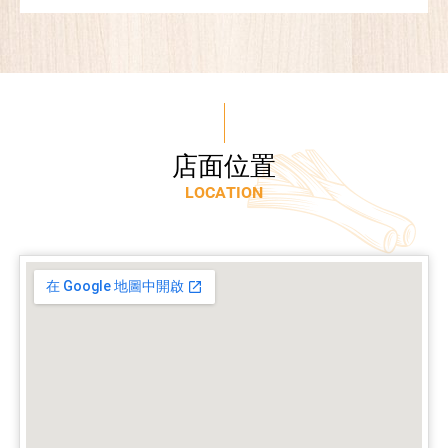
店
面
位
置
L
O
C
A
T
I
O
N