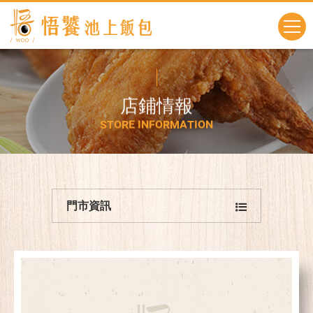
店
鋪
情
報
S
T
O
R
E
I
N
F
O
R
M
A
T
I
O
N
門市資訊